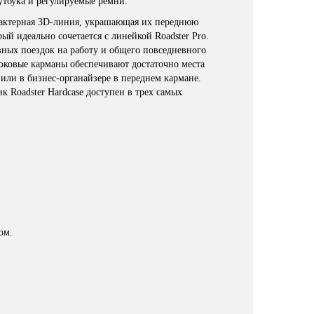
утбука и регулируемые ремни.
рактерная 3D-линия, украшающая их переднюю
ый идеально сочетается с линейкой Roadster Pro.
вных поездок на работу и общего повседневного
оковые карманы обеспечивают достаточно места
или в бизнес-органайзере в переднем кармане.
к Roadster Hardcase доступен в трех самых
ом.