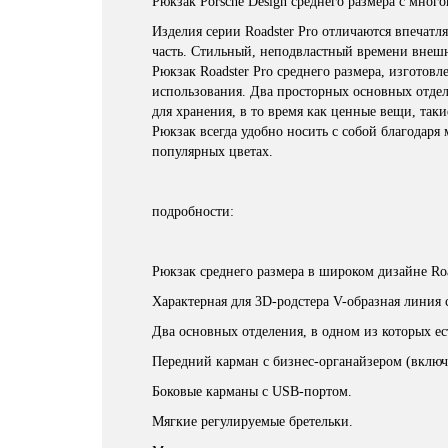
Рюкзак Porsche Design среднего размера с мно
Изделия серии Roadster Pro отличаются впеча
часть. Стильный, неподвластный времени внешни
Рюкзак Roadster Pro среднего размера, изготов
использования. Два просторных основных отдел
для хранения, в то время как ценные вещи, так
Рюкзак всегда удобно носить с собой благодаря
популярных цветах.
подробности:
Рюкзак среднего размера в широком дизайне Roa
Характерная для 3D-родстера V-образная линия 
Два основных отделения, в одном из которых е
Передний карман с бизнес-органайзером (включа
Боковые карманы с USB-портом.
Мягкие регулируемые бретельки.