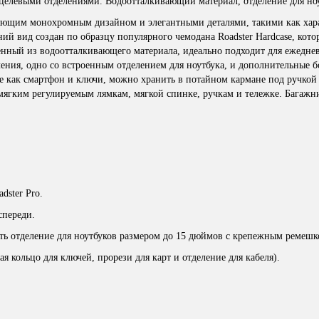
гоцелевыми отделениями. Водоотталкивающий материал, отделение для но
тляющим монохромным дизайном и элегантными деталями, такими как ха
й вид создан по образцу популярного чемодана Roadster Hardcase, котор
ленный из водоотталкивающего материала, идеально подходит для ежедне
ения, одно со встроенным отделением для ноутбука, и дополнительные б
ие как смартфон и ключи, можно хранить в потайном кармане под ручкой 
 мягким регулируемым лямкам, мягкой спинке, ручкам и тележке. Багажни
dster Pro.
спереди.
сть отделение для ноутбуков размером до 15 дюймов с крепежным ремешк
я кольцо для ключей, прорези для карт и отделение для кабеля).