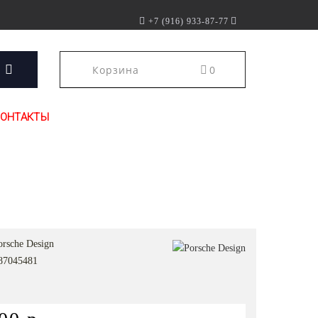
+7 (916) 933-87-77
Корзина
0
КОНТАКТЫ
orsche Design
87045481