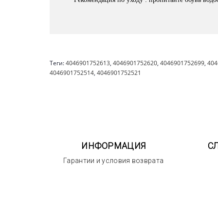
Теги:
4046901752613
,
4046901752620
,
4046901752699
,
404
4046901752514
,
4046901752521
ИНФОРМАЦИЯ
С
Гарантии и условия возврата