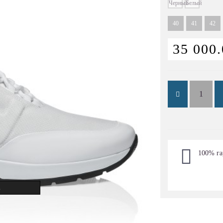
40
41
42
35 000.
100% га
.