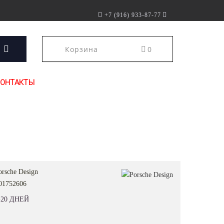
+7 (916) 933-87-77
Корзина
0
КОНТАКТЫ
orsche Design
01752606
20 ДНЕЙ