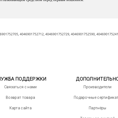
6901752705
,
4046901752712
,
4046901752729
,
4046901752590
,
40469017524
ЛУЖБА ПОДДЕРЖКИ
ДОПОЛНИТЕЛЬН
Связаться с нами
Производители
Возврат товара
Подарочные сертифика
Карта сайта
Партнёры