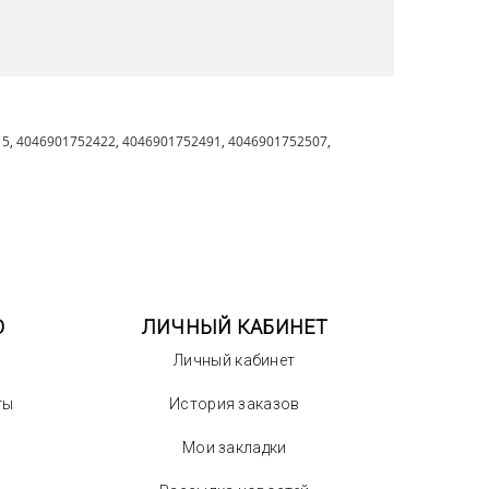
15
,
4046901752422
,
4046901752491
,
4046901752507
,
О
ЛИЧНЫЙ КАБИНЕТ
Личный кабинет
ты
История заказов
Мои закладки