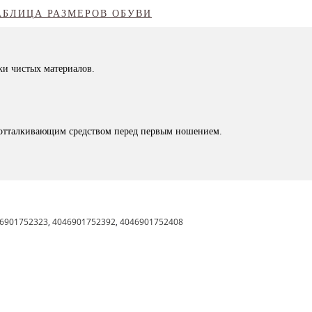
АБЛИЦА РАЗМЕРОВ ОБУВИ
ки чистых материалов.
доотталкивающим средством перед первым ношением.
6901752323
,
4046901752392
,
4046901752408