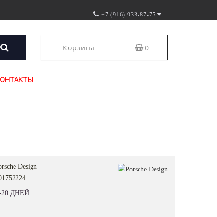
+7 (916) 933-87-77
Корзина
0
КОНТАКТЫ
orsche Design
01752224
-20 ДНЕЙ