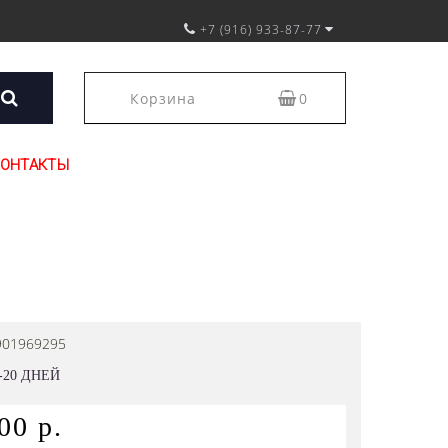
+7 (916) 933-87-77
Корзина
0
КОНТАКТЫ
901969295
-20 ДНЕЙ
00 р.