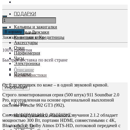
ПОДАРКИ
Кальяны и зажигалки
В корзину
Сумки и Рюкзаки
Заказать в один клик
Кошельки и Кредитницы
Аксессуары
Очки
100% гарантия
Парфюмерия
Часы
Быстрая доставка по всей стране
Электроника
Обувь
Описание
Подарки
Характеристики
От 0 до мурашек по коже – в одной звуковой кривой.
Информация
Строго лимитированная серия (500 штук) 911 Soundbar 2.0
Pro, изготовленная на основе оригинальной выхлопной
О НАС
системы Porsche 992 GT3 (992).
ИНФОРМАЦИЯ О ДОСТАВКЕ
Система виртуального объемного звучания 2.1.2 обладает
мощностью 300 Вт, портами HDMI, совместимыми с 4K,
Bluetooth 5.0, Dolby Atmos DTS-HD, потоковой передачей с
НОВОСТИ