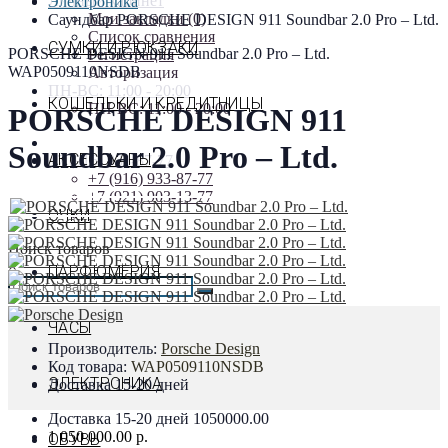
Личный кабинет
Электроника
Мои закладки (0)
Саундбар PORSCHE DESIGN 911 Soundbar 2.0 Pro – Ltd.
Список сравнения
СУМКИ И РЮКЗАКИ
PORSCHE DESIGN 911 Soundbar 2.0 Pro – Ltd.
Регистрация
WAP0509110NSDB
Авторизация
ПН-ВС: 11:00 - 20:00
КОШЕЛЬКИ И КРЕДИТНИЦЫ
ПН-ВС: 11:00 - 20:00
PORSCHE DESIGN 911
Soundbar 2.0 Pro – Ltd.
АКСЕССУАРЫ
+7 (916) 933-87-77
+7 (916) 933-87-77
+7 (921) 903-13-77
ОЧКИ
Поиск товаров
×
ПАРФЮМЕРИЯ
ЧАСЫ
Производитель:
Porsche Design
Код товара:
WAP0509110NSDB
ЭЛЕКТРОНИКА
Доставка 15-20 дней
Доставка 15-20 дней
1050000.00
1 050 000.00 р.
ОБУВЬ