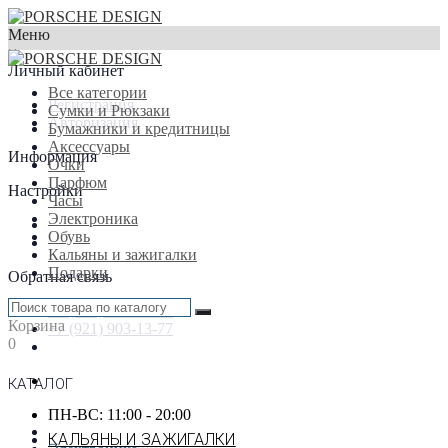
Меню
×
Личный кабинет
Все категории
Регистрация
Сумки и Рюкзаки
Авторизация
Бумажники и кредитницы
Аксессуары
Информация
Очки
Парфюм
Настройки
Часы
Электроника
Обувь
Кальяны и зажигалки
Подарки
Обратная связь
+7 (916) 933-87-77
Корзина
+7 (921) 903-13-77
0
КАТАЛОГ
ПН-ВС: 11:00 - 20:00
КАЛЬЯНЫ И ЗАЖИГАЛКИ