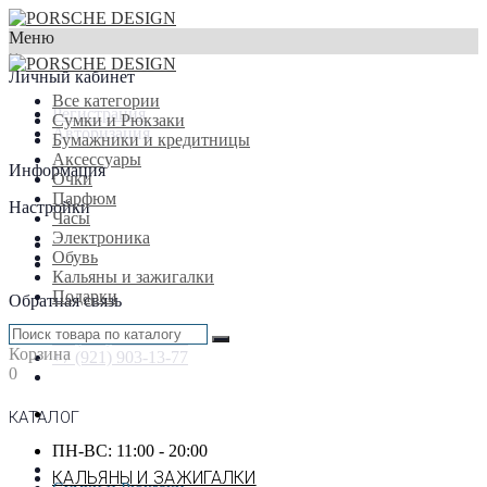
Меню
×
Личный кабинет
Все категории
Регистрация
Сумки и Рюкзаки
Авторизация
Бумажники и кредитницы
Аксессуары
Информация
Очки
Парфюм
Настройки
Часы
Электроника
Обувь
Кальяны и зажигалки
Подарки
Обратная связь
+7 (916) 933-87-77
Корзина
+7 (921) 903-13-77
0
КАТАЛОГ
ПН-ВС: 11:00 - 20:00
КАЛЬЯНЫ И ЗАЖИГАЛКИ