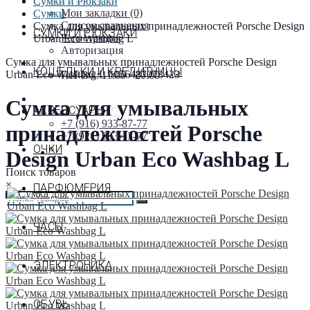
Личный кабинет
Сумки и Рюкзаки
Мои закладки (0)
Сумки
Список сравнения
Сумка для умывальных принадлежностей Porsche Design
СУМКИ И РЮКЗАКИ
Регистрация
Urban Eco Washbag L
Авторизация
Сумка для умывальных принадлежностей Porsche Design
ПН-ВС: 11:00 - 20:00
КОШЕЛЬКИ И КРЕДИТНИЦЫ
Urban Eco Washbag L
4056487018423
ПН-ВС: 11:00 - 20:00
Сумка для умывальных
АКСЕССУАРЫ
+7 (916) 933-87-77
+7 (916) 933-87-77
принадлежностей Porsche
+7 (921) 903-13-77
ОЧКИ
Design Urban Eco Washbag L
Поиск товаров
×
ПАРФЮМЕРИЯ
ЧАСЫ
ЭЛЕКТРОНИКА
ОБУВЬ