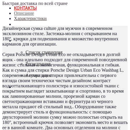
Быстрая доставка по всей стране
КОНТАКТЫ
Описание
Характеристики
Дизайнерская сумка culture для мужчин в современном
эксклюзивном стиле. Застежка-молния с открыванием на
180°, крючки для подвешивания и множество внутренних
карманов для организации.
Список сравнения
Серия Porsche Design Urban Eco не откладывается в долгий
ящик - она идеально подходит для современной повседневной
Регистрация
жизни: стильная и экологичная, функциональная и гибкая.
Как и сумка для стирки Porsche Design Urban Eco Washbag L,
современная сумка для стирки привлекательна с первого
Авторизация
взгляда своим технически чистым дизайном: контраст
водоотталкивающего полиэстера и износостойкой ткани с
покрытием выглядит захватывающе и спортивно, в то время
как ламинированные молнии, прорезной карман со
светоотражающими вставками и фурнитура из черного
металла придают ей стильный вид.. Оборудование также
демонстрирует стиль и функциональность: с помощью
двухсторонней молнии сумку можно полностью открыть на
180°, встроенный крючок позволяет экономить место и вешать
ее в ванной комнате. Два основных отделения на молнии с