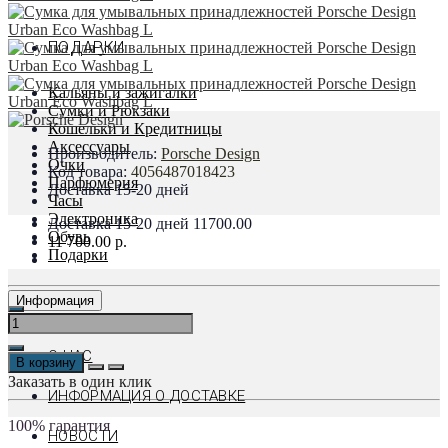
ПОДАРКИ
Кальяны и зажигалки
Сумки и Рюкзаки
Кошельки и Кредитницы
Аксессуары
Производитель:
Porsche Design
Очки
Код товара:
4056487018423
Парфюмерия
Доставка 15-20 дней
Часы
Электроника
Доставка 15-20 дней
11700.00
Обувь
11 700.00 р.
Подарки
Информация
О НАС
В корзину
Заказать в один клик
ИНФОРМАЦИЯ О ДОСТАВКЕ
100% гарантия
НОВОСТИ