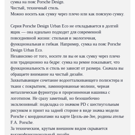
сумка на пояс Porsche Design.
Чистый, техничный стиль.
Можно носить как сумку через плечо или как поясную сумку.
Серия Porsche Design Urban Eco не откладывается в долгий
ящик — она идеально подходит для современной
повседневной жизни: стильная и экологичная,
функциональная и гибкая. Например, сумка на пояс Porsche
Design Urban Eco.
Независимо от того, носите ли вы ее как сумку через плечо
или традиционно на бедре: сумка на ремне показывает, что
функциональность и стиль не зависят от размера. Сначала вы
обращаете внимание на чистый дизайн.
Захватывающее сочетание водоотталкивающего полиэстера и
ткани с покрытием, ламинированные молнии, черная
металлическая фурнитура и прорезиненная нашивка с
логотипом. Не сразу заметный, но безошибочно
эксклюзивный: подкладка со значком PD с шестиугольным
рисунком и принт на задней стороне в виде значка модели
Porsche с координатами на карте Целль-ам-Зее, родины ателье
F.A. Porsche.
За техническим, крутым внешним видом скрывается
высокофункциональный дизайн.