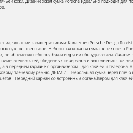
лячьей кожи. Дизайнерская сумка Porsche идеально подходит для п
ов.
ает идеальными характеристиками: Коллекция Porsche Design Roads
вых путешественников. Небольшая кожаная сумка через плечо Pors
 их, не обременяя себя ноутбуком и другим оборудованием. Лаконич
примечательностей, обеденных перерывов и выполнения срочных
, а в переднем кармане с органайзером - для ключей и телефона. 
ковому плечевому ремню. ДЕТАЛИ: - Небольшая сумка через плечо 
етов - Передний карман со встроенным органайзером для ключей 