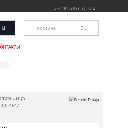
+7 (916) 933-87-77
Корзина
0
КОНТАКТЫ
S
orsche Design
487001647