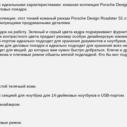
 с идеальными характеристиками: кожаная коллекция Porsche Desi
ловых поездок.
оллекции, этот тонкий кожаный рюкзак Porsche Design Roadster S1
обилующими продуманными деталями.
док на работу. Зеленый и серый цвета кедра подчеркивают фурнит
а контрастного цвета придает рюкзаку особую дизайнерскую изюми
-портом идеально подходит для хранения документов и ноутбуков 
м для деловых поездок и идеально подходит для хранения всех не
ит для вещей, до которых вам нужно быстро добраться. Ключи и д
инка и плечевые ремни обшиты мягкой подкладкой. Кто бы мог под
той телячьей кожи.
 секцией для ноутбука для 14-дюймовых ноутбуков и USB-портом.
анайзером.
евые ремни.