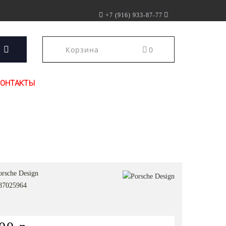
+7 (916) 933-87-77
Корзина
0
КОНТАКТЫ
orsche Design
87025964