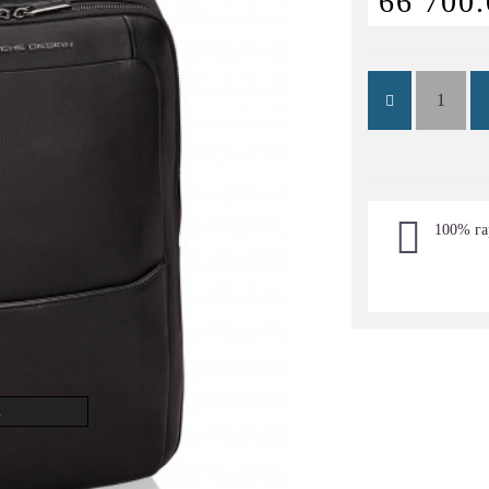
66 700.
100% га
.