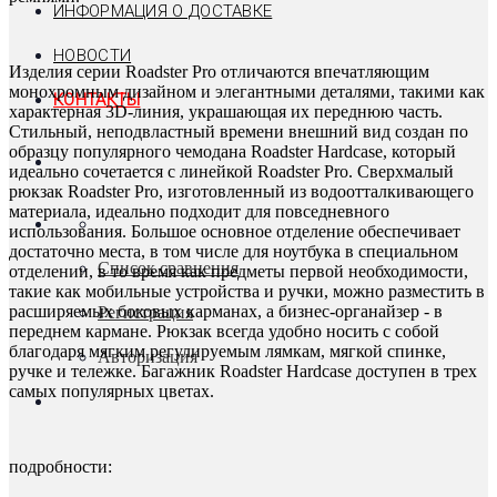
ИНФОРМАЦИЯ О ДОСТАВКЕ
НОВОСТИ
Изделия серии Roadster Pro отличаются впечатляющим
монохромным дизайном и элегантными деталями, такими как
КОНТАКТЫ
характерная 3D-линия, украшающая их переднюю часть.
Стильный, неподвластный времени внешний вид создан по
образцу популярного чемодана Roadster Hardcase, который
идеально сочетается с линейкой Roadster Pro. Сверхмалый
рюкзак Roadster Pro, изготовленный из водоотталкивающего
материала, идеально подходит для повседневного
использования. Большое основное отделение обеспечивает
достаточно места, в том числе для ноутбука в специальном
Список сравнения
отделении, в то время как предметы первой необходимости,
такие как мобильные устройства и ручки, можно разместить в
расширяемых боковых карманах, а бизнес-органайзер - в
Регистрация
переднем кармане. Рюкзак всегда удобно носить с собой
благодаря мягким регулируемым лямкам, мягкой спинке,
Авторизация
ручке и тележке. Багажник Roadster Hardcase доступен в трех
самых популярных цветах.
подробности: