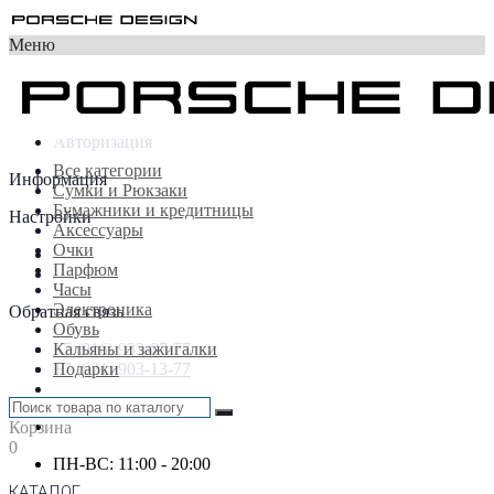
Меню
×
Личный кабинет
Регистрация
Авторизация
Все категории
Информация
Сумки и Рюкзаки
Бумажники и кредитницы
Настройки
Аксессуары
Очки
Парфюм
Часы
Электроника
Обратная связь
Обувь
Кальяны и зажигалки
+7 (916) 933-87-77
Подарки
+7 (921) 903-13-77
Корзина
0
ПН-ВС: 11:00 - 20:00
КАТАЛОГ