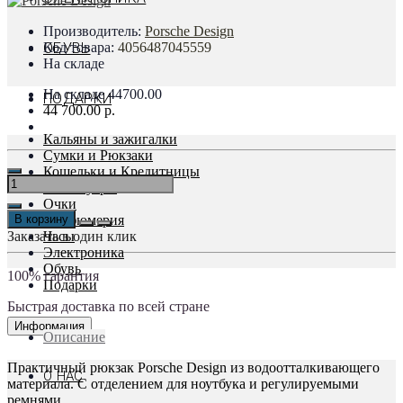
Производитель:
Porsche Design
Код товара:
4056487045559
ОБУВЬ
На складе
На складе
44700.00
ПОДАРКИ
44 700.00 р.
Кальяны и зажигалки
Сумки и Рюкзаки
Кошельки и Кредитницы
Аксессуары
Очки
В корзину
Парфюмерия
Заказать в один клик
Часы
Электроника
Обувь
100% гарантия
Подарки
Быстрая доставка по всей стране
Информация
Описание
Практичный рюкзак Porsche Design из водоотталкивающего
О НАС
материала. С отделением для ноутбука и регулируемыми
ремнями.