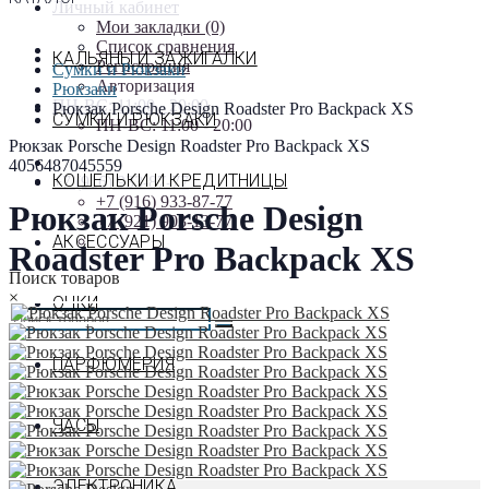
Личный кабинет
Мои закладки (0)
Список сравнения
КАЛЬЯНЫ И ЗАЖИГАЛКИ
Регистрация
Сумки и Рюкзаки
Авторизация
Рюкзаки
ПН-ВС: 11:00 - 20:00
Рюкзак Porsche Design Roadster Pro Backpack XS
СУМКИ И РЮКЗАКИ
ПН-ВС: 11:00 - 20:00
Рюкзак Porsche Design Roadster Pro Backpack XS
4056487045559
КОШЕЛЬКИ И КРЕДИТНИЦЫ
+7 (916) 933-87-77
+7 (916) 933-87-77
Рюкзак Porsche Design
+7 (921) 903-13-77
АКСЕССУАРЫ
Roadster Pro Backpack XS
Поиск товаров
×
ОЧКИ
ПАРФЮМЕРИЯ
ЧАСЫ
ЭЛЕКТРОНИКА