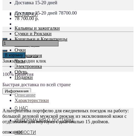
Доставка 15-20 дней
Доставка 15-20 дней
78700.00
ПОДАРКИ
78 700.00 р.
Кальяны и зажигалки
Сумки и Рюкзаки
Кошельки и Кредитницы
Аксессуары
Очки
В корзину
Парфюмерия
Заказать в один клик
Часы
Электроника
Обувь
100% гарантия
Подарки
Быстрая доставка по всей стране
Информация
Описание
Характеристики
О НАС
Альтернатива портфелю для ежедневных поездок на работу:
большой деловой мужской рюкзак из эксклюзивной кожи с
ИНФОРМАЦИЯ О ДОСТАВКЕ
отделением для ноутбука с диагональю 15 дюймов.
описание
НОВОСТИ