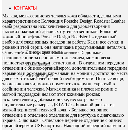
КОНТАКТЫ
Мягкая, мелкозернистая телячья кожа обладает идеальными
характеристиками: Коллекция Porsche Design Roadster Leather
была разработана исключительно для удовлетворения
высоких ожиданий деловых путешественников. Большой
кожаный портфель Porsche Design Roadster L - идеальный
выбор для ежедневных поездок на работу. Как и все сумки и
рюкзаки этой серии, она напичкана продуманными деталями.
Список сравнения
Отделение для ноутбука с диагональю 15 дюймов,
расположенное за основным отделением, можно легко
полностью открыть при регистрации. В отдельном переднем
Регистрация
отделении с бизнес-органайзером, дополнительным передним
карманом и боковыми карманами на молнии достаточно места
Авторизация
для всех этих мелочей первой необходимости. Ценные вещи,
такие как ключи, можно поместить в карман, скрытый в
соединении тележки. Мягкая спинка и плечевые ремни с
мягкой подкладкой делают этот кожаный рюкзак
исключительно удобным в носке, несмотря на его
внушительные размеры. ДЕТАЛИ: - Большой рюкзак из
мягкой зернистой телячьей кожи - Большое основное
отделение и отдельное отделение для ноутбука с диагональю
экрана 15 дюймов - Отдельное переднее отделение с бизнес-
органайзером и USB-портом - Накладной передний карман и