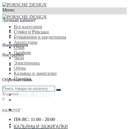
Меню
×
Личный кабинет
Все категории
Регистрация
Сумки и Рюкзаки
Авторизация
Бумажники и кредитницы
Аксессуары
Информация
Очки
Парфюм
Настройки
Часы
Электроника
Обувь
Кальяны и зажигалки
Подарки
Обратная связь
+7 (916) 933-87-77
Корзина
+7 (921) 903-13-77
0
КАТАЛОГ
ПН-ВС: 11:00 - 20:00
КАЛЬЯНЫ И ЗАЖИГАЛКИ