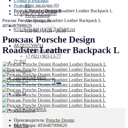
Личный кабинет
Сумки и Рюкзаки
Мои закладки (0)
Рюкзаки
Список сравнения
Рюкзак Porsche Design Roadster Leather Backpack L
СУМКИ И РЮКЗАКИ
Регистрация
Рюкзак Porsche Design Roadster Leather Backpack L
Авторизация
4056487000626
ПН-ВС: 11:00 - 20:00
КОШЕЛЬКИ И КРЕДИТНИЦЫ
ПН-ВС: 11:00 - 20:00
Рюкзак Porsche Design
АКСЕССУАРЫ
+7 (916) 933-87-77
Roadster Leather Backpack L
+7 (916) 933-87-77
+7 (921) 903-13-77
ОЧКИ
Поиск товаров
×
ПАРФЮМЕРИЯ
ЧАСЫ
ЭЛЕКТРОНИКА
Производитель:
Porsche Design
Код товара:
4056487000626
ОБУВЬ