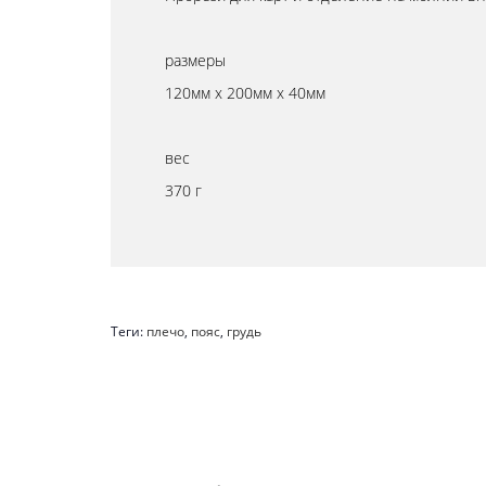
размеры
120мм х 200мм х 40мм
вес
370 г
Теги:
плечо
,
пояс
,
грудь