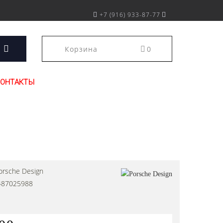
+7 (916) 933-87-77
Корзина
0
КОНТАКТЫ
orsche Design
487025988