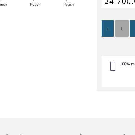
24 700.
100% га