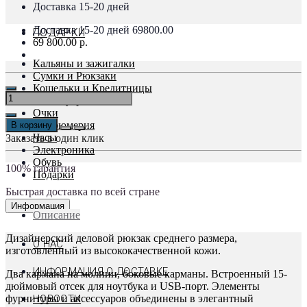
Доставка 15-20 дней
Доставка 15-20 дней
69800.00
ПОДАРКИ
69 800.00 р.
Кальяны и зажигалки
Сумки и Рюкзаки
Кошельки и Кредитницы
Аксессуары
Очки
Парфюмерия
В корзину
Часы
Заказать в один клик
Электроника
Обувь
100% гарантия
Подарки
Быстрая доставка по всей стране
Информация
Описание
Дизайнерский деловой рюкзак среднего размера,
О НАС
изготовленный из высококачественной кожи.
ИНФОРМАЦИЯ О ДОСТАВКЕ
Два кармана на молнии, боковые карманы. Встроенный 15-
дюймовый отсек для ноутбука и USB-порт. Элементы
фурнитуры и аксессуаров объединены в элегантный
НОВОСТИ