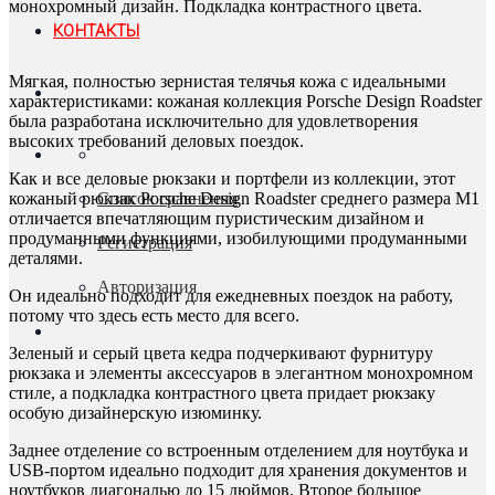
монохромный дизайн. Подкладка контрастного цвета.
КОНТАКТЫ
Мягкая, полностью зернистая телячья кожа с идеальными
характеристиками: кожаная коллекция Porsche Design Roadster
была разработана исключительно для удовлетворения
высоких требований деловых поездок.
Как и все деловые рюкзаки и портфели из коллекции, этот
кожаный рюкзак Porsche Design Roadster среднего размера M1
Список сравнения
отличается впечатляющим пуристическим дизайном и
продуманными функциями, изобилующими продуманными
Регистрация
деталями.
Авторизация
Он идеально подходит для ежедневных поездок на работу,
потому что здесь есть место для всего.
Зеленый и серый цвета кедра подчеркивают фурнитуру
рюкзака и элементы аксессуаров в элегантном монохромном
стиле, а подкладка контрастного цвета придает рюкзаку
особую дизайнерскую изюминку.
Заднее отделение со встроенным отделением для ноутбука и
USB-портом идеально подходит для хранения документов и
ноутбуков диагональю до 15 дюймов. Второе большое