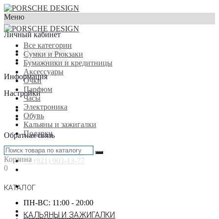
Меню
×
Личный кабинет
Все категории
Регистрация
Сумки и Рюкзаки
Авторизация
Бумажники и кредитницы
Аксессуары
Информация
Очки
Парфюм
Настройки
Часы
Электроника
Обувь
Кальяны и зажигалки
Подарки
Обратная связь
+7 (916) 933-87-77
Корзина
+7 (921) 903-13-77
0
КАТАЛОГ
ПН-ВС: 11:00 - 20:00
КАЛЬЯНЫ И ЗАЖИГАЛКИ