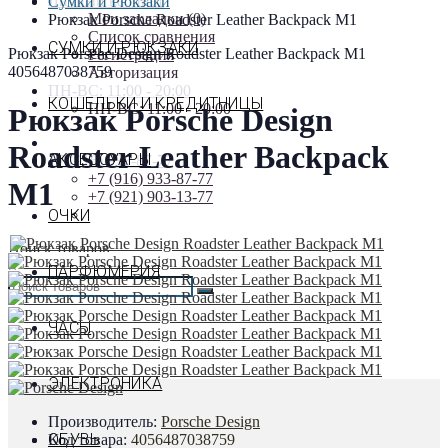
Личный кабинет
Сумки и Рюкзаки
Мои закладки (0)
Рюкзак Porsche Roadster Leather Backpack M1
Список сравнения
СУМКИ И РЮКЗАКИ
Рюкзак Porsche Design Roadster Leather Backpack M1
Регистрация
4056487038759
Авторизация
ПН-ВС: 11:00 - 20:00
КОШЕЛЬКИ И КРЕДИТНИЦЫ
ПН-ВС: 11:00 - 20:00
Рюкзак Porsche Design
Roadster Leather Backpack
АКСЕССУАРЫ
+7 (916) 933-87-77
+7 (916) 933-87-77
M1
+7 (921) 903-13-77
ОЧКИ
Поиск товаров
×
ПАРФЮМЕРИЯ
ЧАСЫ
ЭЛЕКТРОНИКА
Производитель:
Porsche Design
ОБУВЬ
Код товара:
4056487038759